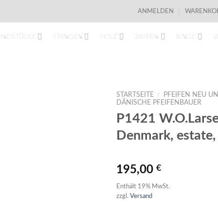
ANMELDEN
WARENKOR
UNDSTÜCKE
STANGEN
HOLZ
ZAPFEN
RINGE
V
STARTSEITE
/
PFEIFEN NEU UN
DÄNISCHE PFEIFENBAUER
P1421 W.O.Larsen
Denmark, estate, 
195,00
€
Enthält 19% MwSt.
zzgl.
Versand