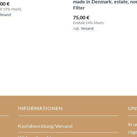
made in Denmark, estate, no
,00
€
Filter
lt 19% MwSt.
Versand
75,00
€
Enthält 19% MwSt.
zzgl.
Versand
INFORMATIONEN
UN
In u
Kaufabwicklung/Versand
reg