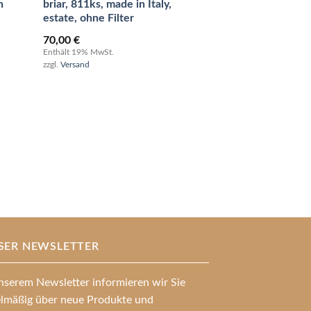
n
briar, 811ks, made in Italy,
estate, ohne Filter
70,00
€
Enthält 19% MwSt.
zzgl.
Versand
P01227 Age Bög
Dänemark, neu
260,00
€
Enthält 19% MwSt.
zzgl.
Versand
SER NEWSLETTER
nserem Newsletter informieren wir Sie
elmäßig über neue Produkte und