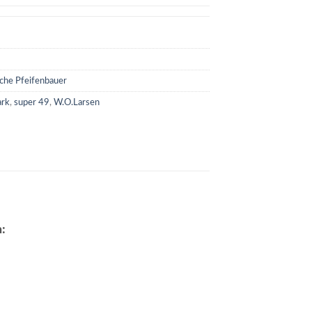
sche Pfeifenbauer
ark
,
super 49
,
W.O.Larsen
: