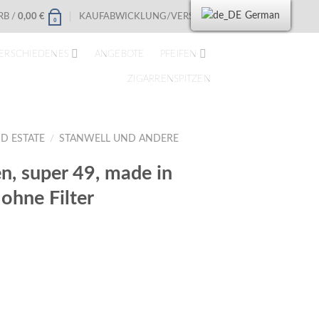
German
B /
0,00
€
KAUFABWICKLUNG/VERSAND
0
ERSCHIEDENES
ANGEBOTE
PFEIFEN
ZIGARRENSPITZEN
D ESTATE
/
STANWELL UND ANDERE
, super 49, made in
ohne Filter