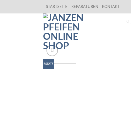
Skip
STARTSEITE
REPARATUREN
KONTAKT
to
content
M
ESTATE