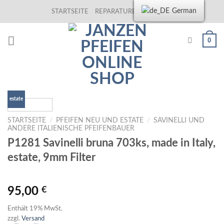
Skip
German
STARTSEITE
REPARATUREN
KONTAKT
to
content
0
estate
STARTSEITE
/
PFEIFEN NEU UND ESTATE
/
SAVINELLI UND
ANDERE ITALIENISCHE PFEIFENBAUER
P1281 Savinelli bruna 703ks, made in Italy,
estate, 9mm Filter
95,00
€
Enthält 19% MwSt.
zzgl.
Versand