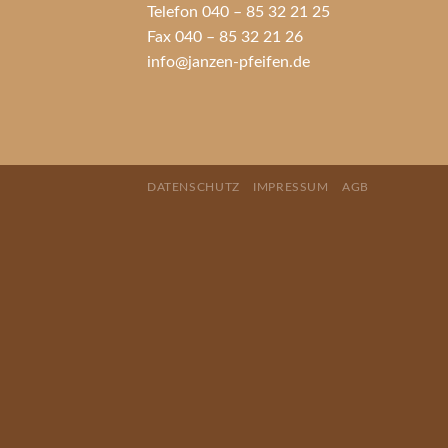
Telefon 040 – 85 32 21 25
Fax 040 – 85 32 21 26
info@janzen-pfeifen.de
DATENSCHUTZ
IMPRESSUM
AGB