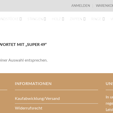
ANMELDEN
WARENKOR
UNDSTÜCKE
STANGEN
HOLZ
ZAPFEN
RINGE
V
ORTET MIT „SUPER 49“
einer Auswahl entsprechen.
INFORMATIONEN
UN
In u
Kaufabwicklung/Versand
reg
Widerrufsrecht
Lei