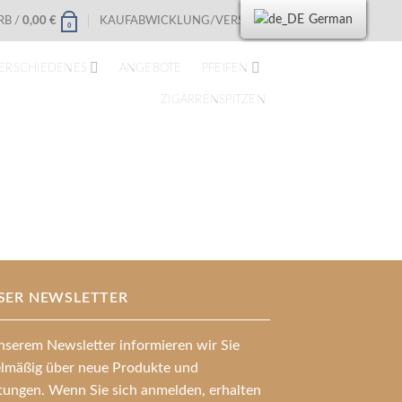
German
B /
0,00
€
KAUFABWICKLUNG/VERSAND
0
ERSCHIEDENES
ANGEBOTE
PFEIFEN
ZIGARRENSPITZEN
SER NEWSLETTER
nserem Newsletter informieren wir Sie
elmäßig über neue Produkte und
stungen. Wenn Sie sich anmelden, erhalten