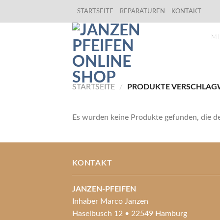
Skip
STARTSEITE
REPARATUREN
KONTAKT
to
content
M
STARTSEITE
/
PRODUKTE VERSCHLAGW
Es wurden keine Produkte gefunden, die d
KONTAKT
JANZEN-PFEIFEN
Inhaber Marco Janzen
Haselbusch 12 • 22549 Hamburg