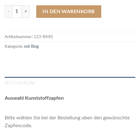
123-R440 Acrylmundstück mit Kupferring (Länge 82 mm / Ø 15,5 mm
IN DEN WARENKORB
Artikelnummer:
123-R440
Kategorie:
mit Ring
BESCHREIBUNG
Auswahl Kunststoffzapfen
Bitte wählen Sie bei der Bestellung oben den gewünschte
Zapfencode.