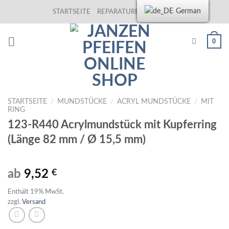
Skip
German
STARTSEITE
REPARATUREN
KONTAKT
to
content
0
STARTSEITE
/
MUNDSTÜCKE
/
ACRYL MUNDSTÜCKE
/
MIT
RING
123-R440 Acrylmundstück mit Kupferring
(Länge 82 mm / Ø 15,5 mm)
ab
9,52
€
Enthält 19% MwSt.
zzgl.
Versand