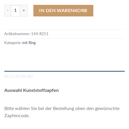
144-R251 Acrylmundstück, mit Ring, beige (Länge 75 mm / Ø 18 mm)
IN DEN WARENKORB
Artikelnummer:
144-R251
Kategorie:
mit Ring
BESCHREIBUNG
Auswahl Kunststoffzapfen
Bitte wählen Sie bei der Bestellung oben den gewünschte
Zapfencode.