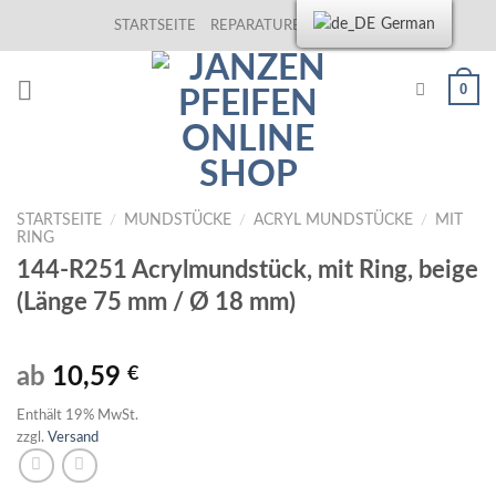
Skip
German
STARTSEITE
REPARATUREN
KONTAKT
to
content
0
STARTSEITE
/
MUNDSTÜCKE
/
ACRYL MUNDSTÜCKE
/
MIT
RING
144-R251 Acrylmundstück, mit Ring, beige
(Länge 75 mm / Ø 18 mm)
ab
10,59
€
Enthält 19% MwSt.
zzgl.
Versand