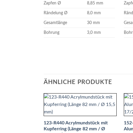
Zapfen Ø
8,85 mm
Zapf
Rändelung Ø
8,0 mm
Ränd
Gesamtlänge
30 mm
Gesa
Bohrung
3,0 mm
Bohr
ÄHNLICHE PRODUKTE
123-R440 Acrylmundstück mit
152
Kupferring (Länge 82 mm / Ø
Alum