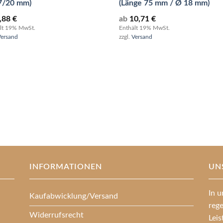
7/20 mm)
(Länge 75 mm / Ø 18 mm)
,88
€
ab
10,71
€
lt 19% MwSt.
Enthält 19% MwSt.
Versand
zzgl.
Versand
INFORMATIONEN
UN
In u
Kaufabwicklung/Versand
reg
Widerrufsrecht
Lei