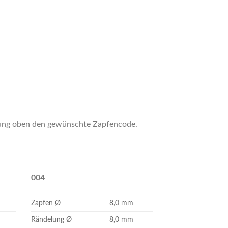
llung oben den gewünschte Zapfencode.
004
Zapfen Ø
8,0 mm
Rändelung Ø
8,0 mm