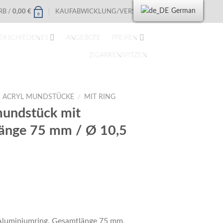
German
B /
0,00
€
KAUFABWICKLUNG/VERSAND
0
ERSCHIEDENES
ANGEBOTE
PFEIFEN
ZIGARRENSPITZEN
ACRYL MUNDSTÜCKE
/
MIT RING
undstück mit
Länge 75 mm / Ø 10,5
Aluminiumring. Gesamtlänge 75 mm,