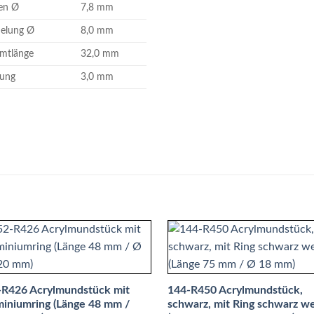
en Ø
7,8 mm
elung Ø
8,0 mm
mtlänge
32,0 mm
ung
3,0 mm
-R426 Acrylmundstück mit
144-R450 Acrylmundstück,
iniumring (Länge 48 mm /
schwarz, mit Ring schwarz w