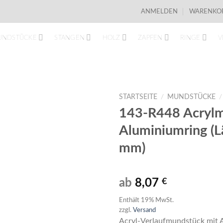
ANMELDEN
WARENKOR
UNDSTÜCKE
STANGEN
HOLZ
ZAPFEN
RINGE
V
STARTSEITE
/
MUNDSTÜCKE
/
143-R448 Acrylm
Aluminiumring (
mm)
ab
8,07
€
Enthält 19% MwSt.
zzgl.
Versand
Acryl-Verlaufmundstück mit 