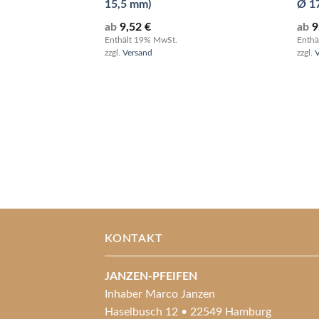
15,5 mm)
Ø 1
ab
9,52
€
ab
9
Enthält 19% MwSt.
Enthä
zzgl.
Versand
zzgl.
KONTAKT
JANZEN-PFEIFEN
Inhaber Marco Janzen
Haselbusch 12 • 22549 Hamburg