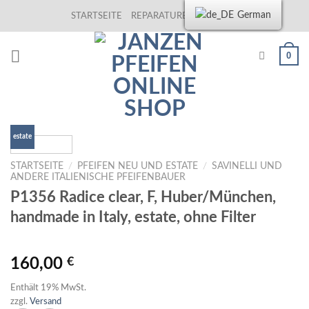
Skip
German
STARTSEITE
REPARATUREN
KONTAKT
to
content
0
estate
STARTSEITE
/
PFEIFEN NEU UND ESTATE
/
SAVINELLI UND
ANDERE ITALIENISCHE PFEIFENBAUER
P1356 Radice clear, F, Huber/München,
handmade in Italy, estate, ohne Filter
160,00
€
Enthält 19% MwSt.
zzgl.
Versand