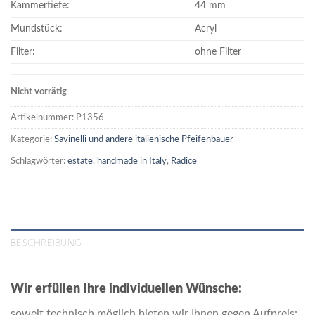
Kammertiefe:
44 mm
Mundstück:
Acryl
Filter:
ohne Filter
Nicht vorrätig
Artikelnummer:
P1356
Kategorie:
Savinelli und andere italienische Pfeifenbauer
Schlagwörter:
estate
,
handmade in Italy
,
Radice
BESCHREIBUNG
Wir erfüllen Ihre individuellen Wünsche:
soweit technisch möglich bieten wir Ihnen gegen Aufpreis: