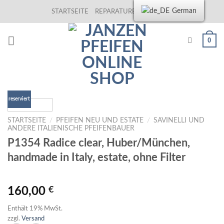
Skip
German
STARTSEITE
REPARATUREN
KONTAKT
to
content
0
reserviert
STARTSEITE
/
PFEIFEN NEU UND ESTATE
/
SAVINELLI UND
ANDERE ITALIENISCHE PFEIFENBAUER
P1354 Radice clear, Huber/München,
handmade in Italy, estate, ohne Filter
160,00
€
Enthält 19% MwSt.
zzgl.
Versand