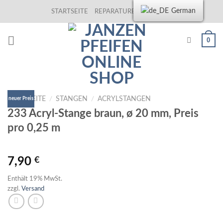
Skip
German
STARTSEITE
REPARATUREN
KONTAKT
to
content
0
STARTSEITE
/
STANGEN
/
ACRYLSTANGEN
neuer Preis
233 Acryl-Stange braun, ø 20 mm, Preis
pro 0,25 m
7,90
€
Enthält 19% MwSt.
zzgl.
Versand