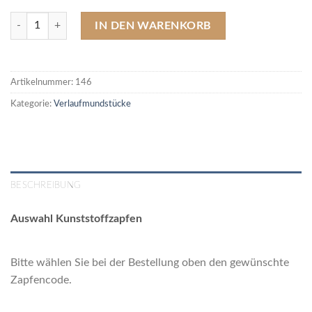
146 Acrylmundstück, Verlauf, schwarz (Länge 75 mm / Ø 16 mm) Men
IN DEN WARENKORB
Artikelnummer:
146
Kategorie:
Verlaufmundstücke
BESCHREIBUNG
Auswahl Kunststoffzapfen
Bitte wählen Sie bei der Bestellung oben den gewünschte
Zapfencode.