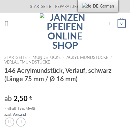
Skip
German
STARTSEITE
REPARATUREN
KONTAKT
to
content
0
STARTSEITE
/
MUNDSTÜCKE
/
ACRYL MUNDSTÜCKE
/
VERLAUFMUNDSTÜCKE
146 Acrylmundstück, Verlauf, schwarz
(Länge 75 mm / Ø 16 mm)
ab
2,50
€
Enthält 19% MwSt.
zzgl.
Versand