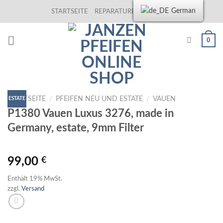
Skip
German
STARTSEITE
REPARATUREN
KONTAKT
to
content
0
STARTSEITE
/
PFEIFEN NEU UND ESTATE
/
VAUEN
ESTATE
P1380 Vauen Luxus 3276, made in
Germany, estate, 9mm Filter
99,00
€
Enthält 19% MwSt.
zzgl.
Versand