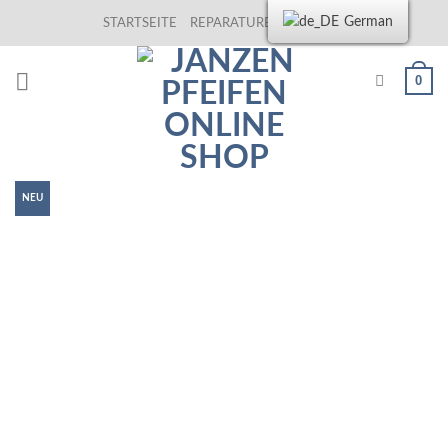
Skip
German
STARTSEITE
REPARATUREN
KONTAKT
to
content
0
NEU