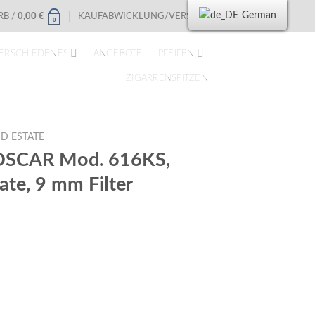
German
B /
0,00
€
KAUFABWICKLUNG/VERSAND
0
ERSCHIEDENES
ANGEBOTE
PFEIFEN
ZIGARRENSPITZEN
D ESTATE
 OSCAR Mod. 616KS,
tate, 9 mm Filter