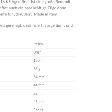
16 KS Aged Briar ist eine große Bent mit
ftet auch ein paar kräftige Züge ohne
eife für „draußen“. Made in Italy.
tt gereinigt, desinfiziert, ausgeräumt und
Italien
Briar
150 mm
68 g
54 mm
44 mm
22 mm
48 mm
Ebonit