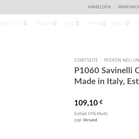
ANMELDEN
WARENKOR
UNDSTÜCKE
STANGEN
HOLZ
ZAPFEN
RINGE
V
STARTSEITE
/
PFEIFEN NEU UN
P1060 Savinelli
Made in Italy, Es
109,10
€
Enthält 19% MwSt.
zzgl.
Versand