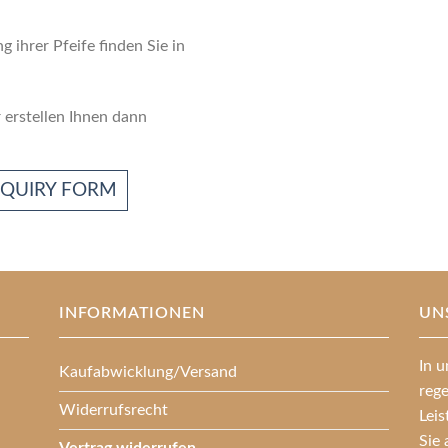
g ihrer Pfeife finden Sie in
 erstellen Ihnen dann
NQUIRY FORM
INFORMATIONEN
UN
In u
Kaufabwicklung/Versand
reg
Widerrufsrecht
Lei
Sie 
Vertrag widerrufen