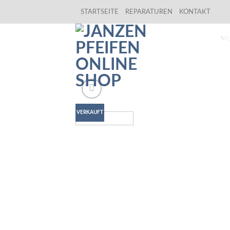
Skip
STARTSEITE
REPARATUREN
KONTAKT
to
content
M
VERKAUFT