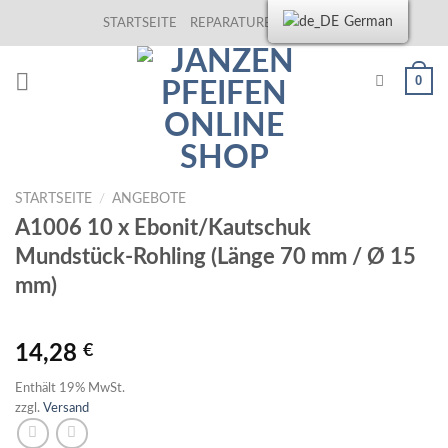
Skip
German
STARTSEITE
REPARATUREN
KONTAKT
to
content
0
STARTSEITE
/
ANGEBOTE
A1006 10 x Ebonit/Kautschuk
Mundstück-Rohling (Länge 70 mm / Ø 15
mm)
14,28
€
Enthält 19% MwSt.
zzgl.
Versand