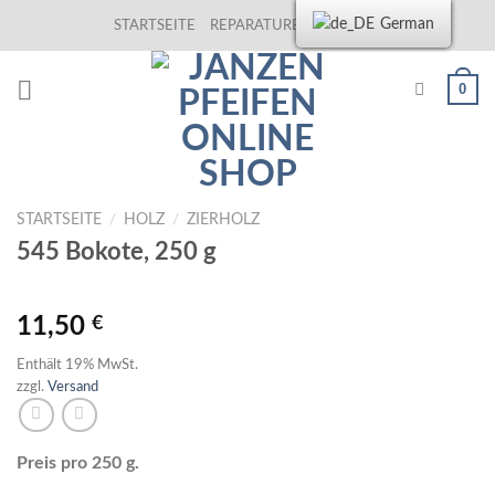
Skip
German
STARTSEITE
REPARATUREN
KONTAKT
to
content
0
STARTSEITE
/
HOLZ
/
ZIERHOLZ
545 Bokote, 250 g
11,50
€
Enthält 19% MwSt.
zzgl.
Versand
Preis pro 250 g.