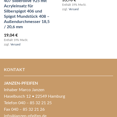
35,70
€
407 Silberolive 925 mit
Enthält 19% MwSt.
Acryleinsatz für
zzgl.
Versand
Silberspigot 406 und
Spigot Mundstück 408 –
Außendurchmesser 18,5
/ 20,6 mm
19,04
€
Enthält 19% MwSt.
zzgl.
Versand
KONTAKT
JANZEN-PFEIFEN
Inhaber Marco Janzen
Haselbusch 12 • 22549 Hamburg
Telefon 040 – 85 32 21 25
Fax 040 – 85 32 21 26
info@janzen-pfeifen.de