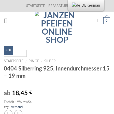
Skip
German
STARTSEITE
REPARATUREN
KONTAKT
to
content
0
NEU
STARTSEITE
/
RINGE
/
SILBER
0404 Silberring 925, Innendurchmesser 15
– 19 mm
ab
18,45
€
Enthält 19% MwSt.
zzgl.
Versand