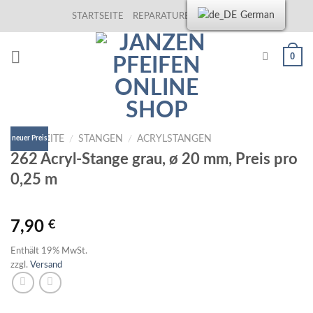
Skip
German
STARTSEITE
REPARATUREN
KONTAKT
to
content
0
STARTSEITE
/
STANGEN
/
ACRYLSTANGEN
neuer Preis
262 Acryl-Stange grau, ø 20 mm, Preis pro
0,25 m
7,90
€
Enthält 19% MwSt.
zzgl.
Versand