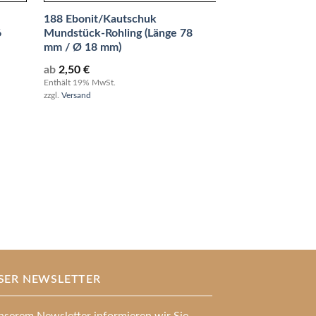
188 Ebonit/Kautschuk
6
Mundstück-Rohling (Länge 78
mm / Ø 18 mm)
ab
2,50
€
Enthält 19% MwSt.
zzgl.
Versand
194 Ebonit/Kau
Mundstück-Rohl
mm / Ø 18 mm)
ab
3,57
€
Enthält 19% MwSt.
zzgl.
Versand
SER NEWSLETTER