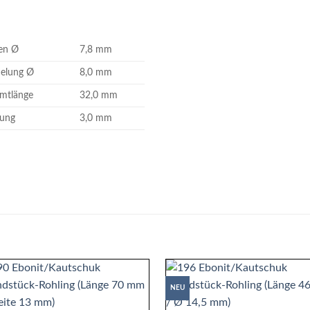
en Ø
7,8 mm
elung Ø
8,0 mm
mtlänge
32,0 mm
ung
3,0 mm
NEU