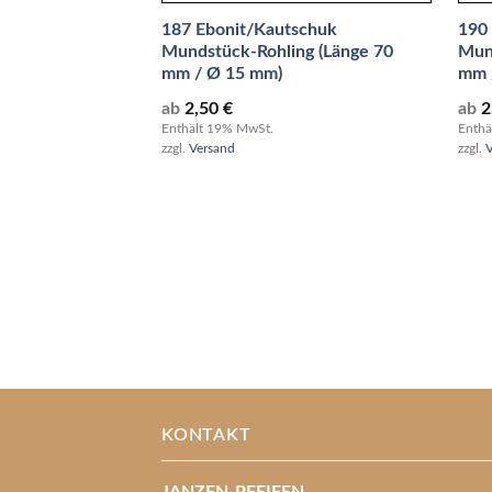
187 Ebonit/Kautschuk
190
Mundstück-Rohling (Länge 70
Mun
mm / Ø 15 mm)
mm 
ab
2,50
€
ab
2
Enthält 19% MwSt.
Enthä
zzgl.
Versand
zzgl.
KONTAKT