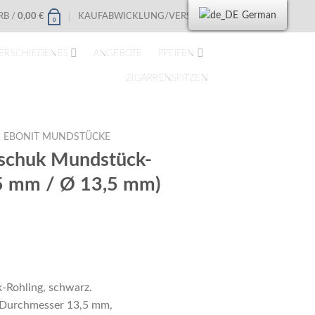
German
B /
0,00
€
KAUFABWICKLUNG/VERSAND
0
ERSCHIEDENES
ANGEBOTE
PFEIFEN
ZIGARRENSPITZEN
EBONIT MUNDSTÜCKE
schuk Mundstück-
65 mm / Ø 13,5 mm)
Rohling, schwarz.
 Durchmesser 13,5 mm,