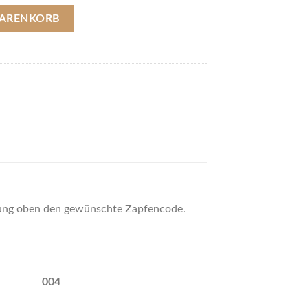
-Rohling (Länge 65 mm / Ø 13,5 mm) Menge
WARENKORB
llung oben den gewünschte Zapfencode.
004