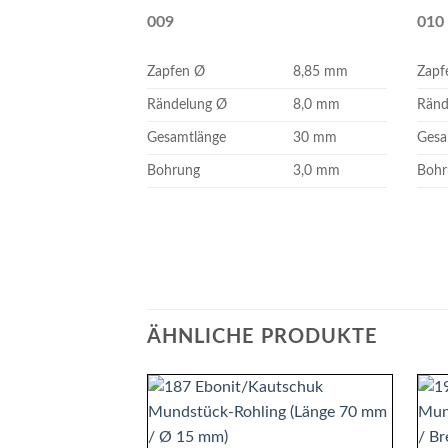
009
010
Zapfen Ø
8,85 mm
Zapf
Rändelung Ø
8,0 mm
Ränd
Gesamtlänge
30 mm
Gesa
Bohrung
3,0 mm
Bohr
ÄHNLICHE PRODUKTE