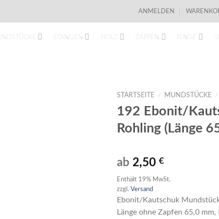
ANMELDEN
WARENKOR
UNDSTÜCKE
STANGEN
HOLZ
ZAPFEN
RINGE
V
STARTSEITE
/
MUNDSTÜCKE
/
192 Ebonit/Kaut
Rohling (Länge 
ab
2,50
€
Enthält 19% MwSt.
zzgl.
Versand
Ebonit/Kautschuk Mundstück-
Länge ohne Zapfen 65,0 mm,