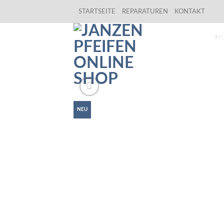
Skip
STARTSEITE
REPARATUREN
KONTAKT
to
content
M
NEU