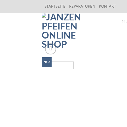
Skip
STARTSEITE
REPARATUREN
KONTAKT
to
content
M
NEU