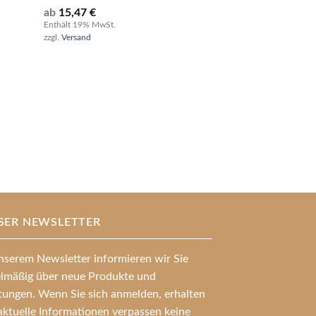
ab
15,47
€
Enthält 19% MwSt.
zzgl.
Versand
153 Acryl-
Lesepfeifenmund
schwarz (Länge
mm)
ab
6,55
€
Enthält 19% MwSt.
zzgl.
Versand
SER NEWSLETTER
nserem Newsletter informieren wir Sie
elmäßig über neue Produkte und
stungen. Wenn Sie sich anmelden, erhalten
aktuelle Informationen verpassen keine