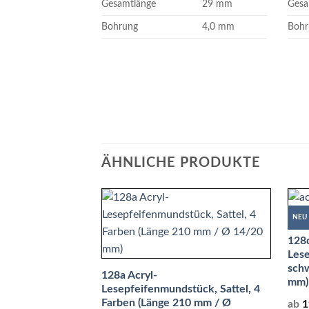
Gesamtlänge
29 mm
Gesa
Bohrung
4,0 mm
Bohr
ÄHNLICHE PRODUKTE
NEU
128d
Lese
sch
128a Acryl-
mm)
Lesepfeifenmundstück, Sattel, 4
Farben (Länge 210 mm / Ø
ab
1