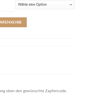
 Verlauf, schwarz, Holzring (Länge 220 mm / Ø 17 mm) Menge
WARENKORB
llung oben den gewünschte Zapfencode.