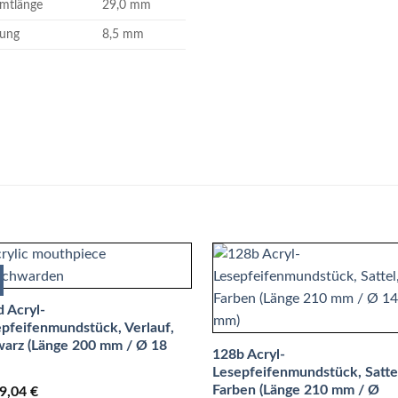
mtlänge
29,0 mm
ung
8,5 mm
 Acryl-
pfeifenmundstück, Verlauf,
warz (Länge 200 mm / Ø 18
128b Acryl-
Lesepfeifenmundstück, Sattel
Farben (Länge 210 mm / Ø
9,04
€