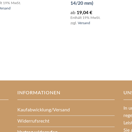
14/20 mm)
lt 19% MwSt.
Versand
ab
19,04
€
Enthält 19% MwSt.
zzgl.
Versand
INFORMATIONEN
UN
In u
Kaufabwicklung/Versand
reg
Widerrufsrecht
Lei
Sie 