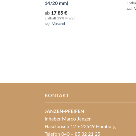
14/20 mm)
Enthä
zzgl.
ab
17,85
€
Enthält 19% MwSt.
zzgl.
Versand
KONTAKT
JANZEN-PFEIFEN
Inhaber Marco Janzen
Haselbusch 12 • 22549 Hamburg
Telefon 040 – 85 32 21 25