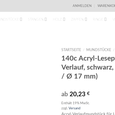
ANMELDEN
WARENKOR
UNDSTÜCKE
STANGEN
HOLZ
ZAPFEN
RINGE
V
STARTSEITE
/
MUNDSTÜCKE
/
140c Acryl-Lesep
Verlauf, schwarz
/ Ø 17 mm)
ab
20,23
€
Enthält 19% MwSt.
zzgl.
Versand
Acryl-Verlaufmundstück für L