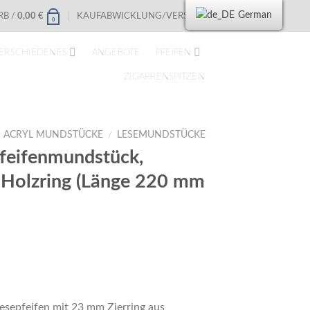
German
B /
0,00
€
KAUFABWICKLUNG/VERSAND
0
ERSCHIEDENES
ANGEBOTE
PFEIFEN
ZIGARRENSPITZEN
ACRYL MUNDSTÜCKE
/
LESEMUNDSTÜCKE
feifenmundstück,
, Holzring (Länge 220 mm
esepfeifen mit 23 mm Zierring aus