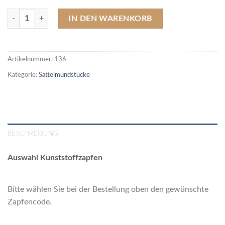
136 Acrylmundstück, Sattel, schwarz (Länge 68 mm / Ø 17,5 mm) Men
IN DEN WARENKORB
Artikelnummer:
136
Kategorie:
Sattelmundstücke
BESCHREIBUNG
Auswahl Kunststoffzapfen
Bitte wählen Sie bei der Bestellung oben den gewünschte
Zapfencode.