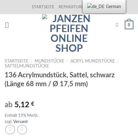
Skip
German
STARTSEITE
REPARATUREN
KONTAKT
to
content
0
STARTSEITE
/
MUNDSTÜCKE
/
ACRYL MUNDSTÜCKE
/
SATTELMUNDSTÜCKE
136 Acrylmundstück, Sattel, schwarz
(Länge 68 mm / Ø 17,5 mm)
ab
5,12
€
Enthält 19% MwSt.
zzgl.
Versand