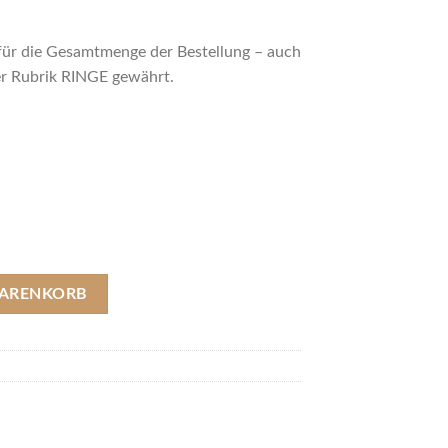
für die Gesamtmenge der Bestellung – auch
der Rubrik RINGE gewährt.
 8,4 mm, Bohrung 10,5 mm, Ø 22 mm Menge
WARENKORB