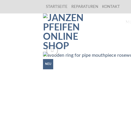
Skip
STARTSEITE
REPARATUREN
KONTAKT
to
content
M
NEU