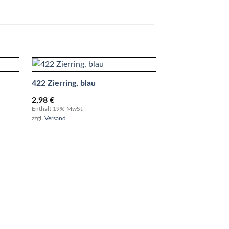
NEU
422 Zierring, blau
0490 Zierring Ol
2,98
€
mm, Bohrung 10
Enthält 19% MwSt.
mm
zzgl.
Versand
4,17
€
Enthält 19% MwSt.
zzgl.
Versand