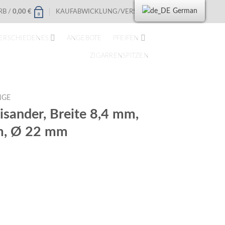
German
B /
0,00
€
KAUFABWICKLUNG/VERSAND
0
ERSCHIEDENES
ANGEBOTE
PFEIFEN
ZIGARRENSPITZEN
NGE
isander, Breite 8,4 mm,
m, Ø 22 mm