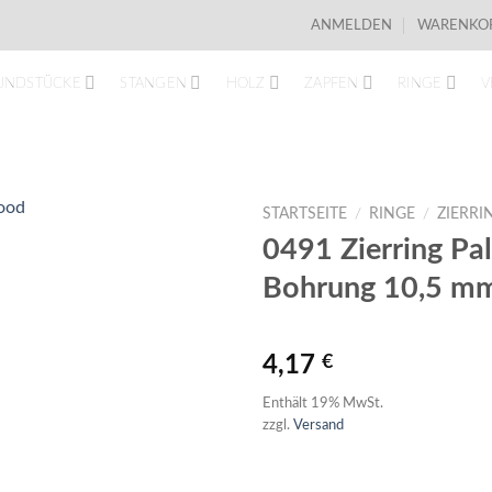
ANMELDEN
WARENKOR
UNDSTÜCKE
STANGEN
HOLZ
ZAPFEN
RINGE
V
STARTSEITE
/
RINGE
/
ZIERRI
0491 Zierring Pal
Bohrung 10,5 m
4,17
€
Enthält 19% MwSt.
zzgl.
Versand