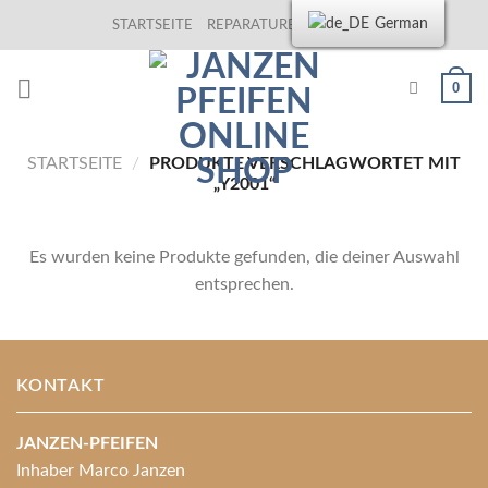
Skip
German
STARTSEITE
REPARATUREN
KONTAKT
to
content
0
STARTSEITE
/
PRODUKTE VERSCHLAGWORTET MIT
„Y2001“
Es wurden keine Produkte gefunden, die deiner Auswahl
entsprechen.
KONTAKT
JANZEN-PFEIFEN
Inhaber Marco Janzen