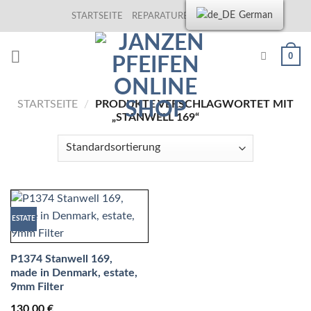
Skip
German
STARTSEITE
REPARATUREN
KONTAKT
to
content
0
STARTSEITE
/
PRODUKTE VERSCHLAGWORTET MIT
„STANWELL 169“
ESTATE
P1374 Stanwell 169,
made in Denmark, estate,
9mm Filter
130,00
€