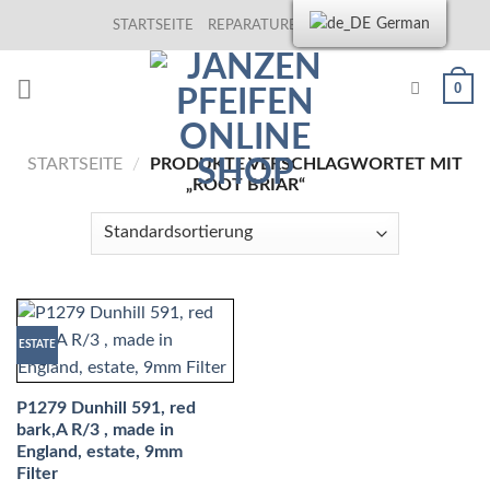
Skip
German
STARTSEITE
REPARATUREN
KONTAKT
to
content
0
STARTSEITE
/
PRODUKTE VERSCHLAGWORTET MIT
„ROOT BRIAR“
ESTATE
P1279 Dunhill 591, red
bark,A R/3 , made in
England, estate, 9mm
Filter