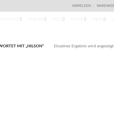
ANMELDEN
WARENKOR
UNDSTÜCKE
STANGEN
HOLZ
ZAPFEN
RINGE
V
Einzelnes Ergebnis wird angezeigt
ORTET MIT „HILSON“