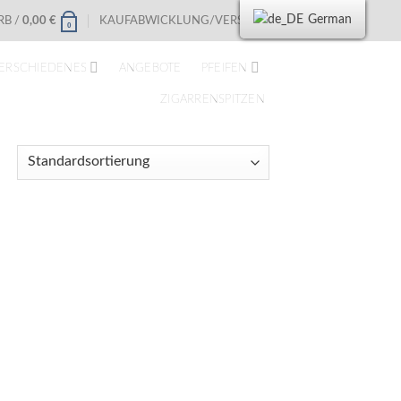
German
B /
0,00
€
KAUFABWICKLUNG/VERSAND
0
ERSCHIEDENES
ANGEBOTE
PFEIFEN
ZIGARRENSPITZEN