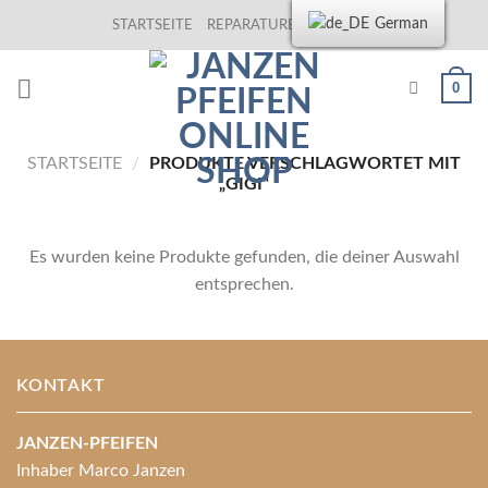
Skip
German
STARTSEITE
REPARATUREN
KONTAKT
to
content
0
STARTSEITE
/
PRODUKTE VERSCHLAGWORTET MIT
„GIGI“
Es wurden keine Produkte gefunden, die deiner Auswahl
entsprechen.
KONTAKT
JANZEN-PFEIFEN
Inhaber Marco Janzen