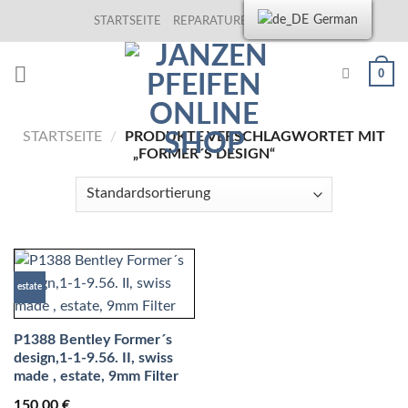
Skip
German
STARTSEITE
REPARATUREN
KONTAKT
to
content
0
STARTSEITE
/
PRODUKTE VERSCHLAGWORTET MIT
„FORMER´S DESIGN“
estate
P1388 Bentley Former´s
design,1-1-9.56. II, swiss
made , estate, 9mm Filter
150,00
€