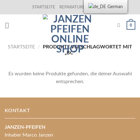
Skip
German
STARTSEITE
REPARATUREN
KONTAKT
to
content
0
STARTSEITE
/
PRODUKTE VERSCHLAGWORTET MIT
„BC“
Es wurden keine Produkte gefunden, die deiner Auswahl
entsprechen.
KONTAKT
JANZEN-PFEIFEN
Inhaber Marco Janzen