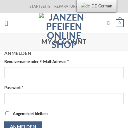
Skip
German
STARTSEITE
REPARATUREN
KONTAKT
to
content
0
MY ACCOUNT
ANMELDEN
Benutzername oder E-Mail-Adresse
*
Passwort
*
Angemeldet bleiben
ANMELDEN